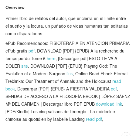
Overview
Primer libro de relatos del autor, que encierra en el límite entre
el sueño y la locura, un puñado de vidas humanas tan solitarias
como disparatadas
ePub Recomendados: FISIOTERAPIA EN ATENCION PRIMARIA
ePub gratis
pdf
, DOWNLOAD [PDF] {EPUB} A la recherche du
temps perdu Tome 6
here
, [Descargar pdf] ESTO TE VA A
DOLER
site
, DOWNLOAD [PDF] {EPUB} Playing God: The
Evolution of a Modern Surgeon
link
, Online Read Ebook Eternal
Treblinka: Our Treatment of Animals and the Holocaust
read
book
, Descargar [PDF] {EPUB} A FIESTRA VALDEIRA
pdf
,
SENDAS DE ACCESO A LA FILOSOFÍA EBOOK | LÓPEZ SÁENZ
Mª DEL CARMEN | Descargar libro PDF EPUB
download link
,
[PDF/Kindle] Les cinq saisons de l'énergie - La médecine
chinoise au quotidien by Isabelle Laading
read pdf
,