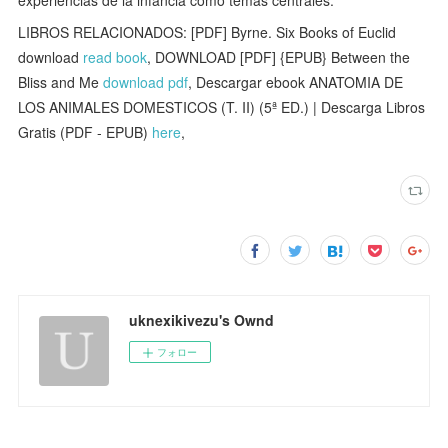
experiencias de la infancia como temas centrales.
LIBROS RELACIONADOS: [PDF] Byrne. Six Books of Euclid
download
read book
, DOWNLOAD [PDF] {EPUB} Between the
Bliss and Me
download pdf
, Descargar ebook ANATOMIA DE
LOS ANIMALES DOMESTICOS (T. II) (5ª ED.) | Descarga Libros
Gratis (PDF - EPUB)
here
,
uknexikivezu's Ownd
フォロー