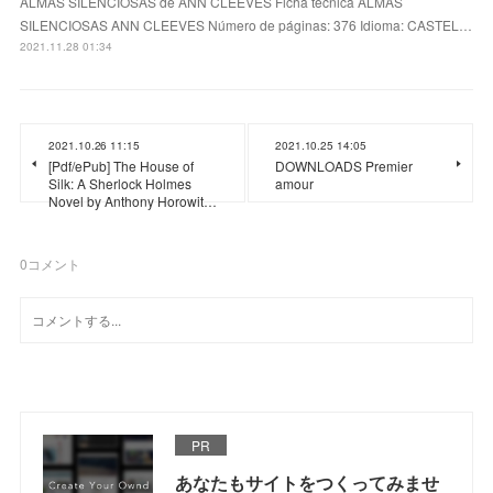
ALMAS SILENCIOSAS de ANN CLEEVES Ficha técnica ALMAS
SILENCIOSAS ANN CLEEVES Número de páginas: 376 Idioma: CASTEL…
2021.11.28 01:34
2021.10.26 11:15
2021.10.25 14:05
[Pdf/ePub] The House of
DOWNLOADS Premier
Silk: A Sherlock Holmes
amour
Novel by Anthony Horowit…
0
コメント
PR
あなたもサイトをつくってみませ