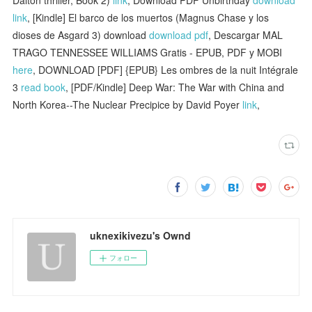
link
, [Kindle] El barco de los muertos (Magnus Chase y los
dioses de Asgard 3) download
download pdf
, Descargar MAL
TRAGO TENNESSEE WILLIAMS Gratis - EPUB, PDF y MOBI
here
, DOWNLOAD [PDF] {EPUB} Les ombres de la nuit Intégrale
3
read book
, [PDF/Kindle] Deep War: The War with China and
North Korea--The Nuclear Precipice by David Poyer
link
,
uknexikivezu's Ownd
フォロー