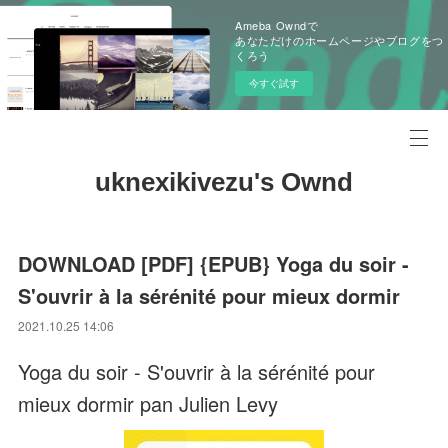
Ameba Owndで
あなただけのホームページやブログをつ
くろう
今すぐ試す
uknexikivezu's Ownd
DOWNLOAD [PDF] {EPUB} Yoga du soir -
S'ouvrir à la sérénité pour mieux dormir
2021.10.25 14:06
Yoga du soir - S'ouvrir à la sérénité pour
mieux dormir pan Julien Levy