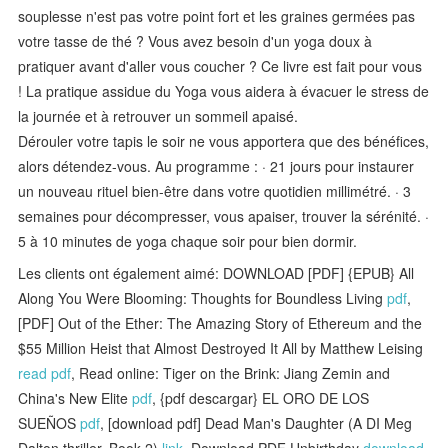
souplesse n'est pas votre point fort et les graines germées pas
votre tasse de thé ? Vous avez besoin d'un yoga doux à
pratiquer avant d'aller vous coucher ? Ce livre est fait pour vous
! La pratique assidue du Yoga vous aidera à évacuer le stress de
la journée et à retrouver un sommeil apaisé.
Dérouler votre tapis le soir ne vous apportera que des bénéfices,
alors détendez-vous. Au programme : · 21 jours pour instaurer
un nouveau rituel bien-être dans votre quotidien millimétré. · 3
semaines pour décompresser, vous apaiser, trouver la sérénité. ·
5 à 10 minutes de yoga chaque soir pour bien dormir.
Les clients ont également aimé: DOWNLOAD [PDF] {EPUB} All
Along You Were Blooming: Thoughts for Boundless Living
pdf
,
[PDF] Out of the Ether: The Amazing Story of Ethereum and the
$55 Million Heist that Almost Destroyed It All by Matthew Leising
read pdf
, Read online: Tiger on the Brink: Jiang Zemin and
China's New Elite
pdf
, {pdf descargar} EL ORO DE LOS
SUEÑOS
pdf
, [download pdf] Dead Man's Daughter (A DI Meg
Dalton thriller, Book 2)
link
, Download PDF Unbirthday
download