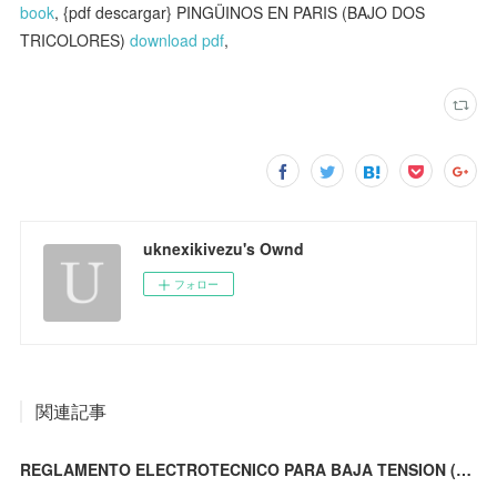
book
, {pdf descargar} PINGÜINOS EN PARIS (BAJO DOS
TRICOLORES)
download pdf
,
uknexikivezu's Ownd
フォロー
関連記事
REGLAMENTO ELECTROTECNICO PARA BAJA TENSION (5ª ED) ePub gratis